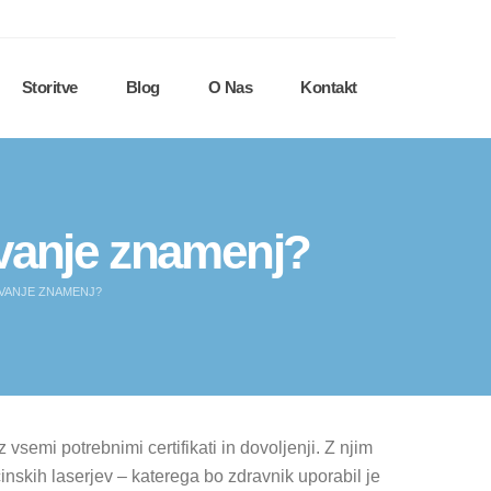
Storitve
Blog
O Nas
Kontakt
evanje znamenj?
VANJE ZNAMENJ?
semi potrebnimi certifikati in dovoljenji. Z njim
inskih laserjev – katerega bo zdravnik uporabil je