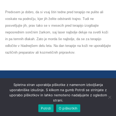
Uporabni podatki
Predvsem je dobro, da si vsaj štiri tedne pred terapijo ne pulite ali
voskate na področju, kjer jih želite odstraniti trajno. Tudi ne
O nas
posvetljujte jih, prav tako se v mesecih pred terapijo izogibajte
Kontakt
neposrednim sončnim žarkom, saj laser najbolje deluje na svetli koži
in pa temnih dlakah. Zato je morda še najbolje, da se za terapijo
odločite v hladnejšem delu leta. Na dan terapije na koži ne uporabljajte
Ostalo
različnih preparatov ali kozmetičnih pripravkov.
Pogoji uporabe
Piškotki
Spletna stran uporablja piškotke z namenom izboljšanja
uporabniške izkušnje. S klikom na gumb Potrdi se strinjate z
uporabo piškotkov in lahko nemoteno nadaljujete z ogledom
strani.
Dermatoloskaklinika.si © 2022. Vse pravice pridržane.
Potrdi
O piškotkih